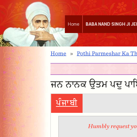
Home
BABA NAND SINGH JI J
Home
»
Pothi Parmeshar Ka T
ਜਨ ਨਾਨਕ ਉਤਮ ਪਦੁ ਪਾ
ਪੰਜਾਬੀ
Humbly request you