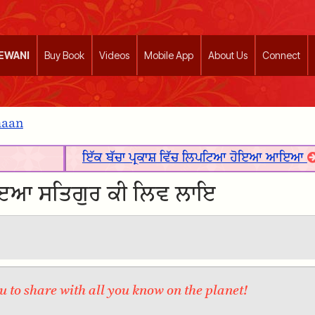
EEWANI
Buy Book
Videos
Mobile App
About Us
Connect
haan
ਇੱਕ ਬੱਚਾ ਪ੍ਰਕਾਸ਼ ਵਿੱਚ ਲਿਪਟਿਆ ਹੋਇਆ ਆਇਆ
ਇਆ ਸਤਿਗੁਰ ਕੀ ਲਿਵ ਲਾਇ
 to share with all you know on the planet!