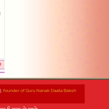
ਥ
)
, founder of Guru Nanak Daata Baksh