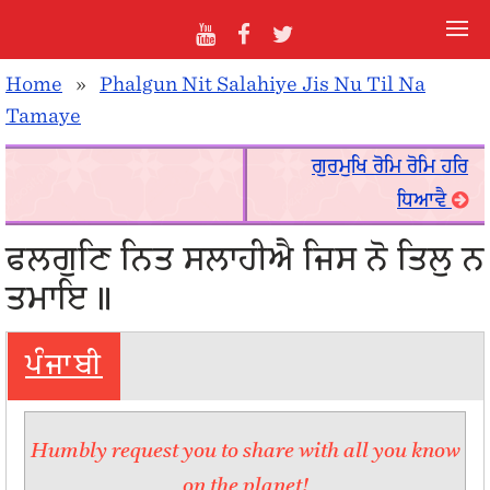
Home
»
Phalgun Nit Salahiye Jis Nu Til Na
Tamaye
ਗੁਰਮੁਖਿ ਰੋਮਿ ਰੋਮਿ ਹਰਿ
ਧਿਆਵੈ
ਫਲਗੁਣਿ ਨਿਤ ਸਲਾਹੀਐ ਜਿਸ ਨੋ ਤਿਲੁ ਨ
ਤਮਾਇ॥
ਪੰਜਾਬੀ
Humbly request you to share with all you know
on the planet!