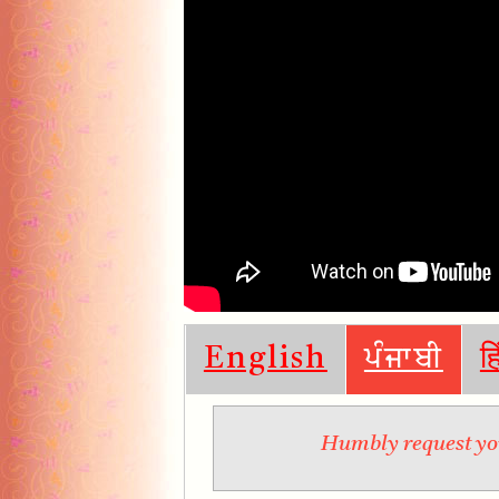
English
ਪੰਜਾਬੀ
ह
Humbly request you