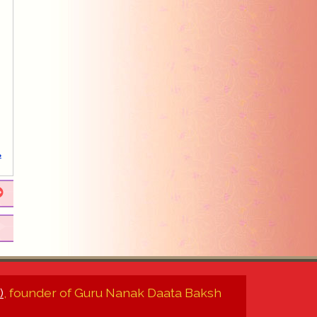
.
)
, founder of Guru Nanak Daata Baksh