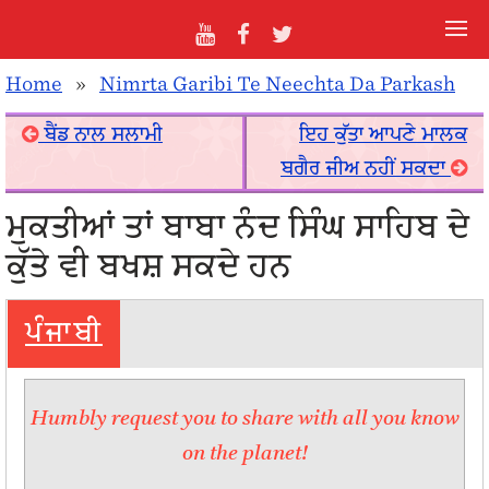
Home
»
Nimrta Garibi Te Neechta Da Parkash
ਬੈਂਡ ਨਾਲ ਸਲਾਮੀ
ਇਹ ਕੁੱਤਾ ਆਪਣੇ ਮਾਲਕ
ਬਗੈਰ ਜੀਅ ਨਹੀਂ ਸਕਦਾ
ਮੁਕਤੀਆਂ ਤਾਂ ਬਾਬਾ ਨੰਦ ਸਿੰਘ ਸਾਹਿਬ ਦੇ
ਕੁੱਤੇ ਵੀ ਬਖਸ਼ ਸਕਦੇ ਹਨ
ਪੰਜਾਬੀ
Humbly request you to share with all you know
on the planet!