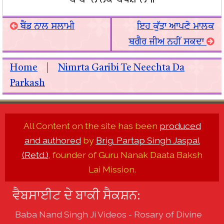
ਬੈਂਡ ਨਾਲ ਸਲਾਮੀ
ਇਹ ਕੁੱਤਾ ਆਪਣੇ ਮਾਲਕ
ਬਗੈਰ ਜੀਅ ਨਹੀਂ ਸਕਦਾ
Home
|
Nimrta Garibi Te Neechta Da
Parkash
All Content on the site has been
produced
and authored
by
Brig. Partap Singh Jaspal
(Retd.)
, founder of Guru Nanak Daata Baksh
Lai Mission.
ਵੈਬਸਾਈਟ ਦੇ ਬਾਕੀ ਸੈਕਸ਼ਨ:
Baba Nand Singh Ji Videos - Rosary of Divine